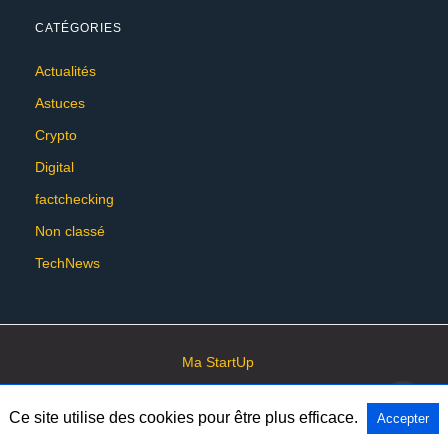
CATÉGORIES
Actualités
Astuces
Crypto
Digital
factchecking
Non classé
TechNews
Ma StartUp
Ce site utilise des cookies pour être plus efficace.
Accepter
All Rights Reserved
View Non-AMP Version