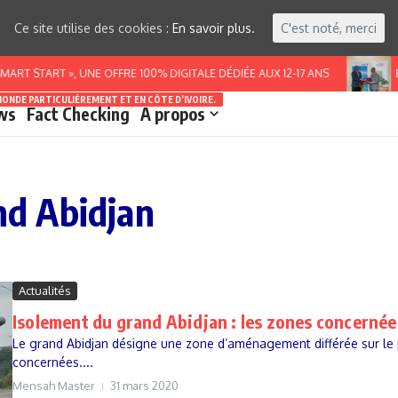
Ce site utilise des cookies :
En savoir plus.
C'est noté, merci
RT START », UNE OFFRE 100% DIGITALE DÉDIÉE AUX 12-17 ANS
B
MONDE PARTICULIÈREMENT ET EN CÔTE D’IVOIRE.
ws
Fact Checking
A propos
and Abidjan
Actualités
Isolement du grand Abidjan : les zones concernée
Le grand Abidjan désigne une zone d’aménagement différée sur le p
concernées....
Mensah Master
31 mars 2020