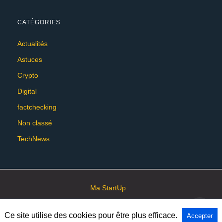
CATÉGORIES
Actualités
Astuces
Crypto
Digital
factchecking
Non classé
TechNews
Ma StartUp
Ce site utilise des cookies pour être plus efficace.
Accepter
All Rights Reserved
View Non-AMP Version