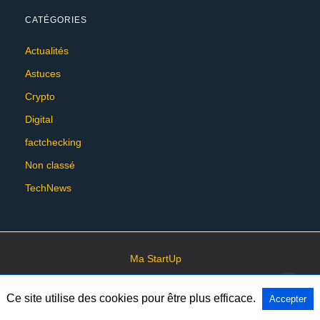
CATÉGORIES
Actualités
Astuces
Crypto
Digital
factchecking
Non classé
TechNews
Ma StartUp
Ce site utilise des cookies pour être plus efficace.
Accepter
All Rights Reserved
View Non-AMP Version