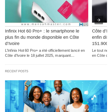
Infinix Hot 60 Pro+ : le smartphone le 
Côte d’Ivo
plus fin du monde disponible en Côte 
enfin disp
d’Ivoire
151.900
L’Infinix Hot 60 Pro+ a été officiellement lancé en 
Le tout nou
Côte d’Ivoire le 18 juillet 2025, marquant…   
en Côte d’Iv
RECENT POSTS