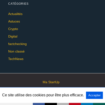
CATÉGORIES
Actualités
Astuces
Crypto
Digital
factchecking
Non classé
TechNews
Ma StartUp
Ce site utilise des cookies pour être plus efficace.
Accepter
All Rights Reserved
View Non-AMP Version