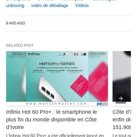
unboxing
vidéo de déballage
Vidéos
8 ANS AGO
RELATED POST
Infinix Hot 60 Pro+ : le smartphone le 
Côte d’Ivo
plus fin du monde disponible en Côte 
enfin disp
d’Ivoire
151.900
L’Infinix Hot 60 Pro+ a été officiellement lancé en 
Le tout nou