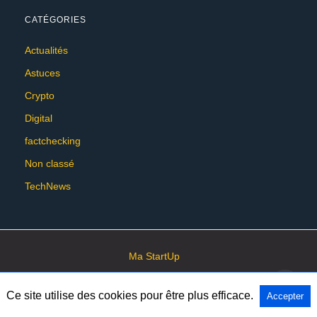
CATÉGORIES
Actualités
Astuces
Crypto
Digital
factchecking
Non classé
TechNews
Ma StartUp
Ce site utilise des cookies pour être plus efficace.
Accepter
All Rights Reserved
View Non-AMP Version