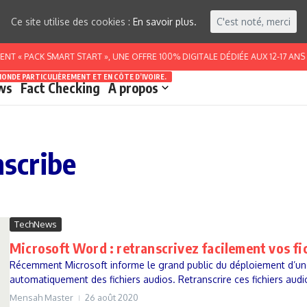
Ce site utilise des cookies :
En savoir plus.
C'est noté, merci
T « PACK SMART START », UNE OFFRE 100% DIGITALE DÉDIÉE AUX 12-17 ANS
MONDE PARTICULIÈREMENT ET EN CÔTE D’IVOIRE.
ws
Fact Checking
A propos
nscribe
TechNews
Microsoft Word : retranscrivez facilement vos fic
Récemment Microsoft informe le grand public du déploiement d’une 
automatiquement des fichiers audios. Retranscrire ces fichiers audio
Mensah Master
26 août 2020