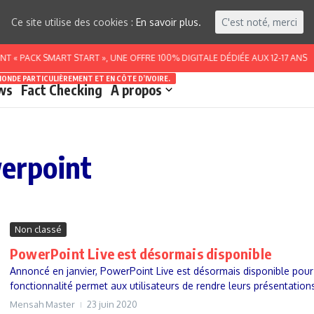
Ce site utilise des cookies :
En savoir plus.
C'est noté, merci
 « PACK SMART START », UNE OFFRE 100% DIGITALE DÉDIÉE AUX 12-17 ANS
MONDE PARTICULIÈREMENT ET EN CÔTE D’IVOIRE.
ws
Fact Checking
A propos
werpoint
Non classé
PowerPoint Live est désormais disponible
Annoncé en janvier, PowerPoint Live est désormais disponible pour l
fonctionnalité permet aux utilisateurs de rendre leurs présentations 
Mensah Master
23 juin 2020