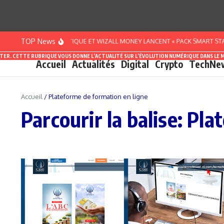
Aller au contenu
TOP News
VOIRE : BANQUE ATLANTIQUE ET WIZALL MONEY LANCENT « PACK SMART START 
ASTER. CETTE RUBRIQUE VOUS DONNE L’ACTUALITÉ SUR L’ÉVOLUTION NUMÉRIQUE DANS LE 
Accueil
Actualités
Digital
Crypto
TechNe
Accueil
/
Plateforme de formation en ligne
Parcourir la balise: Pl