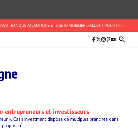
SO : BANQUE ATLANTIQUE ET CGE IMMOBILIER S’ALLIENT POUR FACILITER L’A
igne
r entrepreneurs et investisseurs
ur », Cash Investment dispose de multiples branches dans
t propose é...