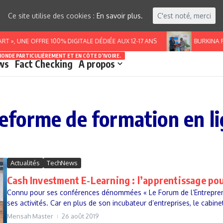
Ce site utilise des cookies :
En savoir plus.
C'est noté, merci
», UNE OFFRE 100% DIGITALE DÉDIÉE AUX 12-17 ANS
BURKINA FA
MONDE PARTICULIÈREMENT ET EN CÔTE D’IVOIRE.
ws
Fact Checking
A propos
ateforme de formation en l
Actualités
TechNews
Cash Investment E-Learning : l’apprentissage pou
Connu pour ses conférences dénommées « Le Forum de l’Entreprene
ses activités. Car en plus de son incubateur d’entreprises, le cabine
Mensah Master
26 août 2019