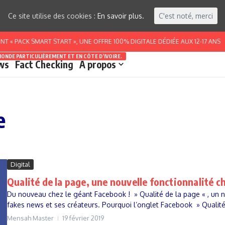
Ce site utilise des cookies :
En savoir plus.
C'est noté, merci
« PACK SMART START », UNE OFFRE 100% DIGITALE DÉDIÉE AUX 12-17 ANS
MONDE PARTICULIÈREMENT ET EN CÔTE D’IVOIRE.
ws
Fact Checking
A propos
e
Digital
Qualité de la page, une nouvelle fonctionnalité 
Du nouveau chez le géant Facebook ! » Qualité de la page « , un nou
fakes news et ses créateurs. Pourquoi l’onglet Facebook » Qualité 
Mensah Master
19 février 2019