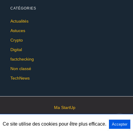
CATÉGORIES
Actualités
Astuces
Crypto
Digital
factchecking
Non classé
TechNews
Ma StartUp
Ce site utilise des cookies pour être plus efficace.
Accepter
All Rights Reserved
View Non-AMP Version