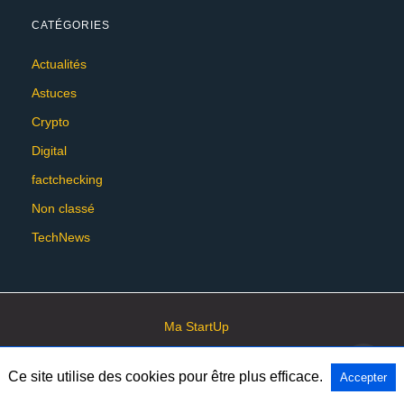
CATÉGORIES
Actualités
Astuces
Crypto
Digital
factchecking
Non classé
TechNews
Ma StartUp
Ce site utilise des cookies pour être plus efficace.
Accepter
All Rights Reserved
View Non-AMP Version