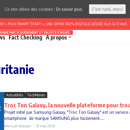
Ce site utilise des cookies :
En savoir plus.
C'est noté, merci
« PACK SMART START », UNE OFFRE 100% DIGITALE DÉDIÉE AUX 12-17 ANS
MONDE PARTICULIÈREMENT ET EN CÔTE D’IVOIRE.
ws
Fact Checking
A propos
ritanie
Actualités
TechNews
Troc Ton Galaxy, la nouvelle plateforme pour t
Projet initié par Samsung Galaxy, "Troc Ton Galaxy" est un service 
smartphone de marque SAMSUNG plus facilement....
Mensah Master
10 mai 2019