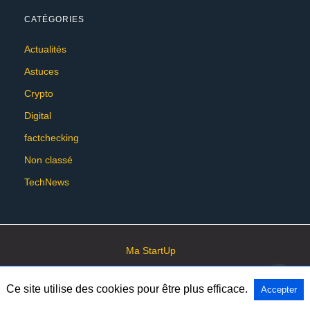
CATÉGORIES
Actualités
Astuces
Crypto
Digital
factchecking
Non classé
TechNews
Ma StartUp
Ce site utilise des cookies pour être plus efficace.
Accepter
All Rights Reserved
View Non-AMP Version