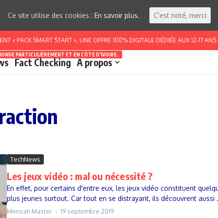
Ce site utilise des cookies :
En savoir plus.
C'est noté, merci
 « PACK SMART START », UNE OFFRE 100% DIGITALE DÉDIÉE AUX 12-17 ANS
MONDE PARTICULIÈREMENT ET EN CÔTE D’IVOIRE.
ws
Fact Checking
A propos
traction
TechNews
Les jeux vidéo : mal ou nécessité ?
En effet, pour certains d'entre eux, les jeux vidéo constituent quel
plus jeunes surtout. Car tout en se distrayant, ils découvrent aussi .
Mensah Master
19 septembre 2019