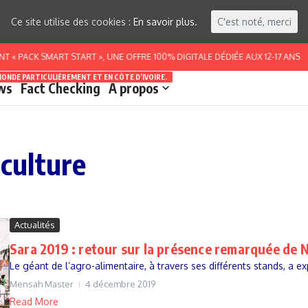
Ce site utilise des cookies :
En savoir plus.
C'est noté, merci
« PACK SMART START », UNE OFFRE 100% DIGITALE DÉDIÉE AUX 12-17 ANS
MONDE PARTICULIÈREMENT ET EN CÔTE D’IVOIRE.
ws
Fact Checking
A propos
iculture
Actualités
Sara 2019 : retour sur la présence remarquée de 
Le géant de l’agro-alimentaire, à travers ses différents stands, a e
Mensah Master
4 décembre 2019
Read More