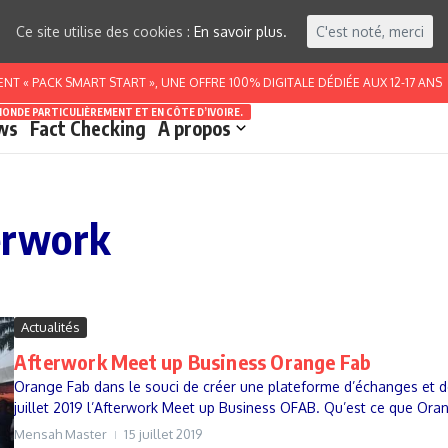
Ce site utilise des cookies :
En savoir plus.
C'est noté, merci
 « PACK SMART START », UNE OFFRE 100% DIGITALE DÉDIÉE AUX 12-17 ANS
MONDE PARTICULIÈREMENT ET EN CÔTE D’IVOIRE.
ws
Fact Checking
A propos
terwork
Actualités
Afterwork Meet up Business Orange Fab
Orange Fab dans le souci de créer une plateforme d’échanges et de
juillet 2019 l’Afterwork Meet up Business OFAB. Qu’est ce que Oran
Mensah Master
15 juillet 2019