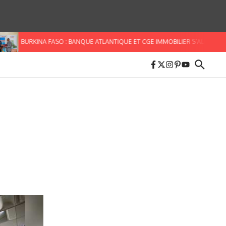
KINA FASO : BANQUE ATLANTIQUE ET CGE IMMOBILIER S’ALLIENT POUR FACILI