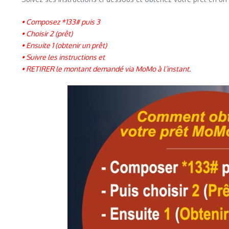
• Composez *133# puis 3
• Choisir 2 (prêt)
• Ensuite 1 (obtenir un prêt)
• Suivre les instructions et
• RETIRER le montant demandé via MoMo à l’instant.