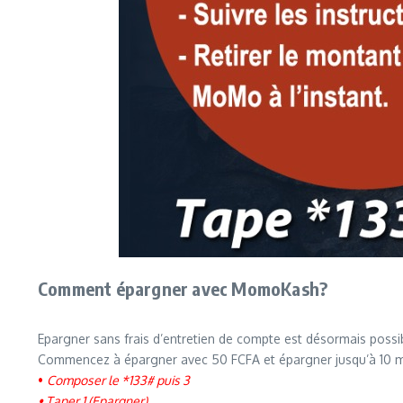
Comment épargner avec MomoKash?
Epargner sans frais d’entretien de compte est désormais possi
Commencez à épargner avec 50 FCFA et épargner jusqu’à 10 mi
•
Composer le *133# puis 3
• Taper 1 (Epargner)