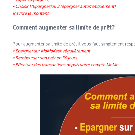
• Choisir 1 (Epargner)ou 3 (épargner automatiquement)
Inscrire le montant.
Comment augmenter sa limite de prêt?
Pour augmenter sa limite de prêt il vous faut simplement respe
• Epargner sur MoMoKash régulièrement
• Rembourser son prêt en 30 jours
• Effectuer des transactions depuis votre compte MoMo