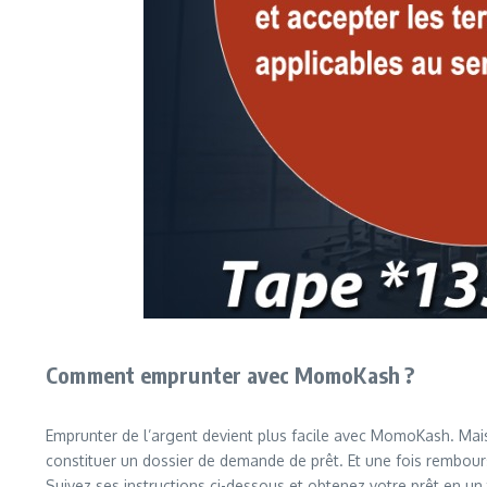
Comment emprunter avec MomoKash ?
Emprunter de l’argent devient plus facile avec MomoKash. Ma
constituer un dossier de demande de prêt. Et une fois rembou
Suivez ses instructions ci-dessous et obtenez votre prêt en un