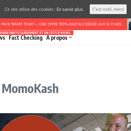
Ce site utilise des cookies :
En savoir plus.
C'est noté, merci
 START », UNE OFFRE 100% DIGITALE DÉDIÉE AUX 12-17 ANS
BUR
MONDE PARTICULIÈREMENT ET EN CÔTE D’IVOIRE.
ws
Fact Checking
A propos
ur MomoKash