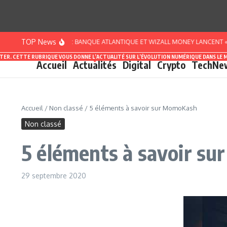
Aller au contenu
TOP News
ÔTE D’IVOIRE : BANQUE ATLANTIQUE ET WIZALL MONEY LANCENT « PACK SMART
ASTER. CETTE RUBRIQUE VOUS DONNE L’ACTUALITÉ SUR L’ÉVOLUTION NUMÉRIQUE DANS LE 
Accueil
Actualités
Digital
Crypto
TechNe
Accueil
/
Non classé
/
5 éléments à savoir sur MomoKash
Non classé
5 éléments à savoir s
29 septembre 2020