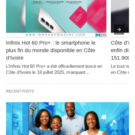
Infinix Hot 60 Pro+ : le smartphone le 
Côte d’Ivo
plus fin du monde disponible en Côte 
enfin disp
d’Ivoire
151.900
L’Infinix Hot 60 Pro+ a été officiellement lancé en 
Le tout nou
Côte d’Ivoire le 18 juillet 2025, marquant…   
en Côte d’Iv
RECENT POSTS