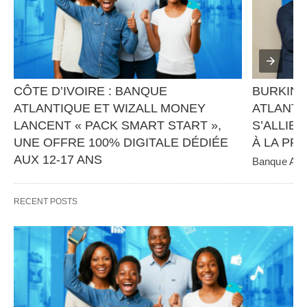
CÔTE D’IVOIRE : BANQUE 
BURKINA
ATLANTIQUE ET WIZALL MONEY 
ATLANTI
LANCENT « PACK SMART START », 
S’ALLIEN
UNE OFFRE 100% DIGITALE DÉDIÉE 
À LA PR
AUX 12-17 ANS
Banque Atlan
panafricain 
Banque Atlantique, en partenariat avec Wizall 
CGE Immobil
Money, poursuit sa stratégie d’innovation et 
RECENT POSTS
d’inclusion financière avec…   