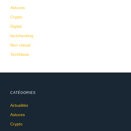
Astuces
Crypto
Digital
factchecking
Non classé
TechNews
CATÉGORIES
Actualités
Astuces
Crypto