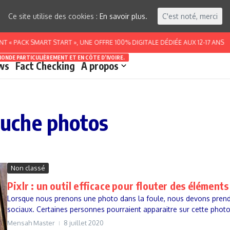
Ce site utilise des cookies :
En savoir plus.
C'est noté, merci
« PACK SMART START », UNE OFFRE 100% DIGITALE DÉDIÉE AUX 12-17 ANS
MONDE PARTICULIÈREMENT ET EN CÔTE D’IVOIRE.
ws
Fact Checking
A propos
touche photos
Non classé
Pixlr : un outil efficace pour flouter des élément
Lorsque nous prenons une photo dans la foule, nous devons prendr
sociaux. Certaines personnes pourraient apparaitre sur cette photo 
Mensah Master
8 juillet 2020