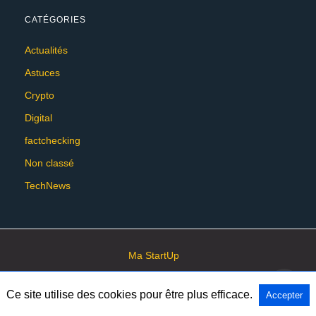
CATÉGORIES
Actualités
Astuces
Crypto
Digital
factchecking
Non classé
TechNews
Ma StartUp
Ce site utilise des cookies pour être plus efficace.
Accepter
All Rights Reserved
View Non-AMP Version