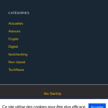
CATÉGORIES
Actualités
Astuces
Crypto
Digital
factchecking
Non classé
TechNews
Ma StartUp
Ce site utilise des cookies pour être plus efficace.
Accepter
All Rights Reserved
View Non-AMP Version