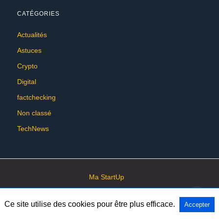
CATÉGORIES
Actualités
Astuces
Crypto
Digital
factchecking
Non classé
TechNews
Ma StartUp
Ce site utilise des cookies pour être plus efficace.
Accepter
All Rights Reserved
View Non-AMP Version