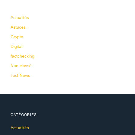
CATÉGORIES
Actualités
Astuces
Crypto
Digital
factchecking
Non classé
TechNews
CATÉGORIES
Actualités